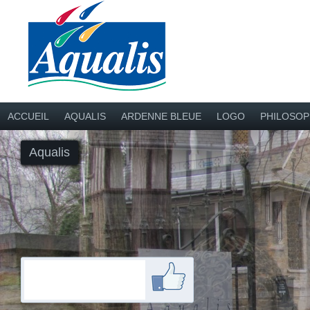
ACCUEIL
AQUALIS
ARDENNE BLEUE
LOGO
PHILOSOP
Aqualis