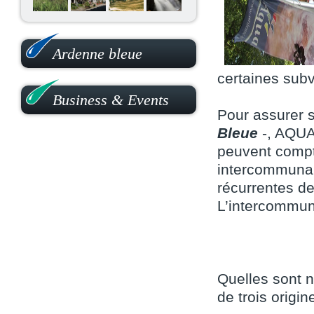
Ardenne bleue
certaines subv
Business & Events
Pour assurer 
Bleue
-, AQUA
peuvent compt
intercommunal
récurrentes d
L’intercommuna
Quelles sont n
de trois origin