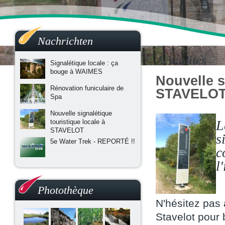
Nachrichten
Actualités
Signalétique locale : ça
bouge à WAIMES
Nouvelle s
Rénovation funiculaire de
STAVELO
Spa
Nouvelle signalétique
L
touristique locale à
STAVELOT
s
5e Water Trek - REPORTÉ !!
c
l
Photothèque
N'hésitez pas 
Stavelot pour 