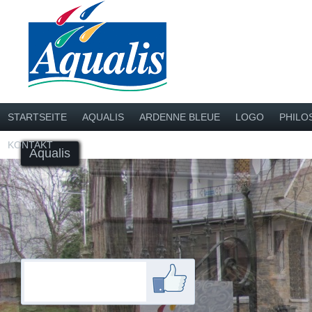
STARTSEITE
AQUALIS
ARDENNE BLEUE
LOGO
PHILO
KONTAKT
Aqualis