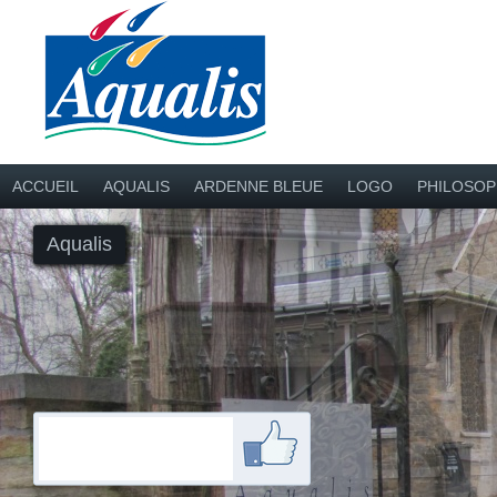
ACCUEIL
AQUALIS
ARDENNE BLEUE
LOGO
PHILOSOP
Aqualis