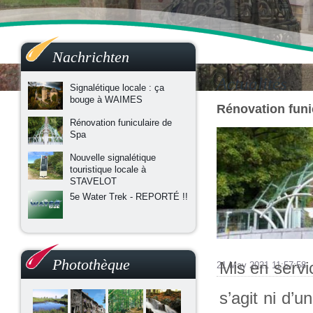
Nachrichten
Actualités
Signalétique locale : ça
bouge à WAIMES
Rénovation funi
Rénovation funiculaire de
Spa
Nouvelle signalétique
touristique locale à
STAVELOT
5e Water Trek - REPORTÉ !!
Photothèque
Mis en servi
21 May 2021 11:57:58
s’agit ni d’u