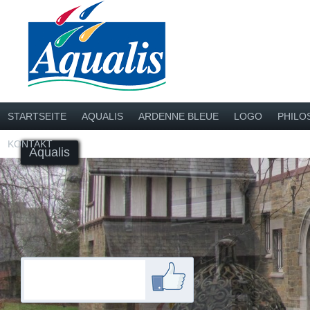
STARTSEITE
AQUALIS
ARDENNE BLEUE
LOGO
PHILO
KONTAKT
Aqualis